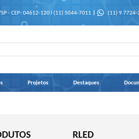
/SP - CEP: 04612-120 l (11) 5044-7011
(11) 9 7724
s
Projetos
Destaques
Docu
ODUTOS
RLED