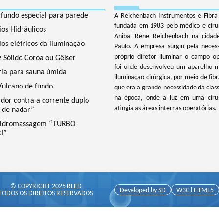
 fundo especial para parede
A Reichenbach Instrumentos e Fibra 
fundada em 1983 pelo médico e ciru
ios Hidráulicos
Anibal Rene Reichenbach na cidad
ios elétricos da iluminação
Paulo. A empresa surgiu pela neces
próprio diretor iluminar o campo op
z Sólido Coroa ou Gêiser
foi onde desenvolveu um aparelho 
ia para sauna úmida
iluminação cirúrgica, por meio de fibr
Vulcano de fundo
que era a grande necessidade da clas
na época, onde a luz em uma cirur
ador contra a corrente duplo
atingia as áreas internas operatórias.
a de nadar”
 Hidromassagem “TURBO
I”
© COPYRIGHT 2025 RLED
Developed by SD
W3C l HTML5
TODOS OS DIREITOS RESERVADOS