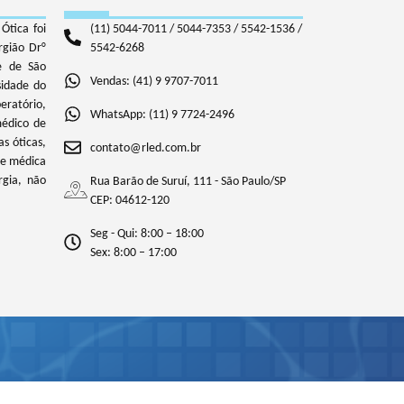
Ótica foi
(11) 5044-7011 / 5044-7353 / 5542-1536 /
rgião Dr°
5542-6268
e de São
Vendas: (41) 9 9707-7011
sidade do
eratório,
WhatsApp: (11) 9 7724-2496
médico de
as óticas,
contato@rled.com.br
se médica
gia, não
Rua Barão de Suruí, 111 - São Paulo/SP
CEP: 04612-120
Seg - Qui: 8:00 – 18:00
Sex: 8:00 – 17:00