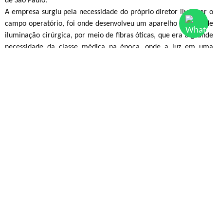
A empresa surgiu pela necessidade do próprio diretor iluminar o
campo operatório, foi onde desenvolveu um aparelho médico de
iluminação cirúrgica, por meio de fibras óticas, que era a grande
necessidade da classe médica na época, onde a luz em uma
cirurgia, não atingia as áreas internas operatórias.
Este produto foi apresentado em um congresso em Brasília em
1982, quando o renomado médico e professor Ivo Pitangui
solicitou cinco aparelhos, e então centenas de médicos pediram
também.
Após esse lançamento, veio a produção do aparelho de
Fotopolimerização Odontológica que faz o endurecimento da
resina (aparelho com a luz azul).
Por ser a única empresa no país em fabricar fibra ótica,
desenvolveu produtos para iluminação em vários ramos, como na
indústria automobilística, de calçados, fotografia, microscopia,
automação controle de qualidade.
Após muitos estudos o Dr Anibal desenvolveu o bastão de acrílico
com efeito ótico para iluminar piscinas, que produz até hoje para