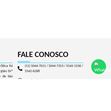
FALE CONOSCO
Ótica foi
(11) 5044-7011 / 5044-7353 / 5542-1536 /
rgião Dr°
5542-6268
e de São
Vendas: (41) 9 9707-7011
sidade do
eratório,
WhatsApp: (11) 9 7724-2496
médico de
as óticas,
contato@rled.com.br
se médica
gia, não
Rua Barão de Suruí, 111 - São Paulo/SP