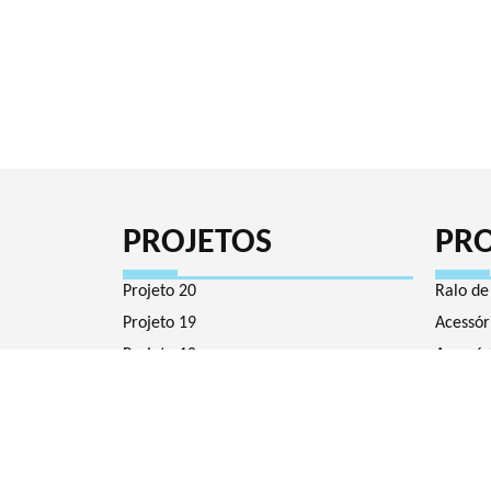
PROJETOS
PR
Projeto 20
Ralo de
Projeto 19
Acessór
Projeto 18
Acessór
Projeto 17
Chafari
Projeto 16
Luminár
Projeto 15
Gêiser 
Projeto 14
Kit nad