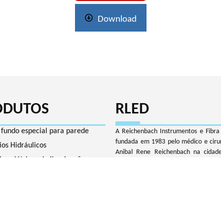
Download
ODUTOS
RLED
 fundo especial para parede
A Reichenbach Instrumentos e Fibra 
fundada em 1983 pelo médico e ciru
ios Hidráulicos
Anibal Rene Reichenbach na cidad
ios elétricos da iluminação
Paulo. A empresa surgiu pela neces
próprio diretor iluminar o campo op
z Sólido Coroa ou Gêiser
foi onde desenvolveu um aparelho 
ia para sauna úmida
iluminação cirúrgica, por meio de fibr
Vulcano de fundo
que era a grande necessidade da clas
na época, onde a luz em uma cirur
ador contra a corrente duplo