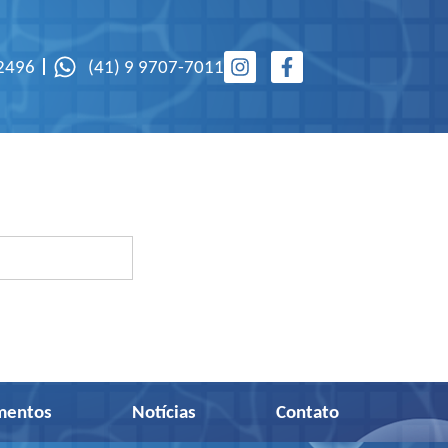
-2496
(41) 9 9707-7011
mentos
Notícias
Contato